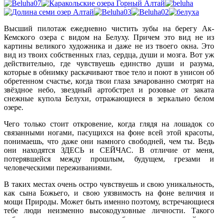
Высший пилотаж ежедневно чистить зубы на берегу Ак-
Кемского озера с видом на Белуху. Причем это вид не из
картины великого художника и даже не из твоего окна. Это
вид из твоих собственных глаз, сердца, души и мозга. Вот уж
действительно, где чувствуешь единство души и разума,
которые в обнимку раскачивают твое тело и поют в унисон об
обретенном счастье, когда твои глаза зачарованно смотрят на
звёздное небо, звездный артобстрел и розовые от заката
снежные купола Белухи, отражающиеся в зеркально белом
озере.
Чего только стоит откровение, когда глядя на лошадок со
связанными ногами, пасущихся на фоне всей этой красоты,
понимаешь, что даже они намного свободней, чем ты. Ведь
они находятся ЗДЕСЬ и СЕЙЧАС. В отличие от меня,
потерявшейся между прошлым, будущем, грезами и
человеческими переживаниями.
В таких местах очень остро чувствуешь и свою уникальность,
как сына Божьего, и свою уязвимость на фоне величия и
мощи Природы. Может быть именно поэтому, встречающиеся
тебе люди неизменно высокодуховные личности. Такого