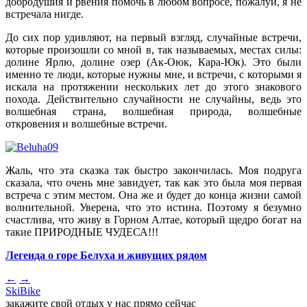
добродушия и рвения помочь в любом вопросе, пожалуй, я не
встречала нигде.
До сих пор удивляют, на первый взгляд, случайные встречи,
которые произошли со мной в, так называемых, местах силы:
долине Ярлю, долине озер (Ак-Оюк, Кара-Юк). Это были
именно те люди, которые нужны мне, и встречи, с которыми я
искала на протяжении нескольких лет до этого знакового
похода. Действительно случайности не случайны, ведь это
волшебная страна, волшебная природа, волшебные
откровения и волшебные встречи.
Жаль, что эта сказка так быстро закончилась. Моя подруга
сказала, что очень мне завидует, так как это была моя первая
встреча с этим местом. Она же и будет до конца жизни самой
волнительной. Уверена, что это истина. Поэтому я безумно
счастлива, что живу в Горном Алтае, который щедро богат на
такие ПРИРОДНЫЕ ЧУДЕСА!!!
Легенда о горе Белуха и живущих рядом
←
→
SkiBike
закажите свой отдых у нас прямо сейчас