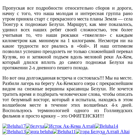
Пропуская все подробности относительно сборов и дороги,
начну с того, что наша молодая и интересная группа рано
утром приняла старт с прекрасного места планы Земля — села
Тюнгур к подножью Белухи. Маршрут, как мне показалось,
удивил всех наших ребят своей сложностью, тем более
учитывая то, что наши рюкзаки «тяжелели» с каждым
километром как минимум на 1 килограмм. Несмотря ни на
какие трудности все рвались в «бой». И наш оптимизм
позволил успешно преодолеть не только сложнейший перевал
Кузуяк, но и затяжной подъем вдоль меловой реки Ак-Кем,
который длился вплоть до самого подножья Белухи на
протяжении 2-х дневного пешего похода.
Но вот она долгожданная встреча и состоялась!!! Мы на месте.
Разбили лагерь на берегу Ак-Кемского озера с прекраснейшим
видом на снежные вершины красавицы Белухи. Не хочется
тратить время и подбирать человеческие слова, чтобы описать
тот безумный восторг, который я испытала, находясь в этом
волшебном месте в течение этих волшебных 4-х дней.
Воспользуюсь терминологией одного из Голливудских
фильмов и просто крикну – это ОФИГЕНСКИ!!!