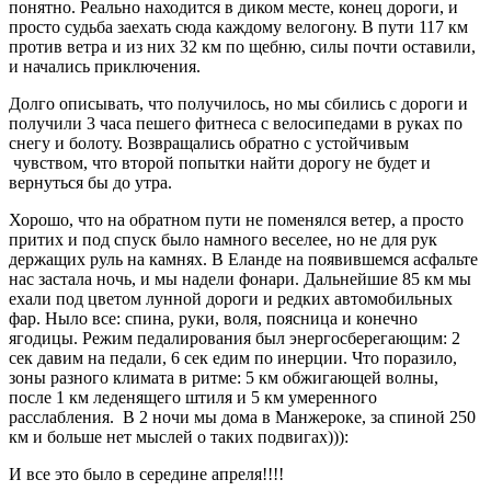
понятно. Реально находится в диком месте, конец дороги, и
просто судьба заехать сюда каждому велогону. В пути 117 км
против ветра и из них 32 км по щебню, силы почти оставили,
и начались приключения.
Долго описывать, что получилось, но мы сбились с дороги и
получили 3 часа пешего фитнеса с велосипедами в руках по
снегу и болоту. Возвращались обратно с устойчивым
чувством, что второй попытки найти дорогу не будет и
вернуться бы до утра.
Хорошо, что на обратном пути не поменялся ветер, а просто
притих и под спуск было намного веселее, но не для рук
держащих руль на камнях. В Еланде на появившемся асфальте
нас застала ночь, и мы надели фонари. Дальнейшие 85 км мы
ехали под цветом лунной дороги и редких автомобильных
фар. Ныло все: спина, руки, воля, поясница и конечно
ягодицы. Режим педалирования был энергосберегающим: 2
сек давим на педали, 6 сек едим по инерции. Что поразило,
зоны разного климата в ритме: 5 км обжигающей волны,
после 1 км леденящего штиля и 5 км умеренного
расслабления. В 2 ночи мы дома в Манжероке, за спиной 250
км и больше нет мыслей о таких подвигах))):
И все это было в середине апреля!!!!