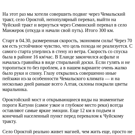
На этот раз мы хотели совершить подвиг через Чемальский
тракт, село Ороктой, непопулярный перевал, выйти на
Чуйский тракт и вернуться через Семинский перевал в село
Манжерок (откуда и начали свой путь). Итого 300 км.
Старт в 04.30, размеренная скорость, экономим силы! Через 70
км есть устойчивое чувство, что цель похода не реализуется. С
самого старта уперлись в стену из ветра. Скорость со спуска
была в районе 16 км\час. В Еланде закончился асфальт и
началась гравийка в виде стиральной доски. Если гулять и не
торопиться то без проблем, а в нашем варианте очень жалко
было руки и спину. Глазу открылись совершенно иные
пейзажи из-за особенности Чемальского климата — и на
несколько дней раньше всего Алтая, склоны покрыли цветы
маральника.
Ороктойский мост и открывающиеся виды на знаменитые
пороги Катуни (самое узкое и глубокое место реки) всегда
оставляют самые яркие эмоции. Еще 12 км в подъем и
конечный населенный пункт перед перевалом к Чуйскому
тракту.
Село Ороктой реально живет магией, чем жить еще, просто не