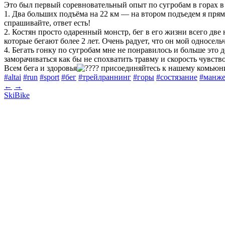
Это был первый соревновательный опыт по сугробам в горах в 
1. Два больших подъёма на 22 км — на втором подъедем я прям
спрашивайте, ответ есть!
2. Костян просто одаренный монстр, бег в его жизни всего две
которые бегают более 2 лет. Очень радует, что он мой односел
4. Бегать гонку по сугробам мне не понравилось и больше это д
заморачиваться как бы не спохватить травму и скорость чувств
Всем бега и здоровья
присоединяйтесь к нашему комьюнити 
#altai
#run
#sport
#бег
#трейлраннинг
#горы
#состязание
#манже
←
→
SkiBike