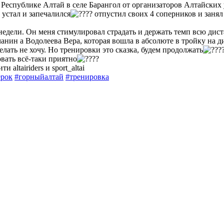
Республике Алтай в селе Барангол от организаторов Алтайских 
 устал и запечалился
отпустил своих 4 соперников и занял
 недели. Он меня стимулировал страдать и держать темп всю дист
ьчанин а Водолеева Вера, которая вошла в абсолюте в тройку на 
елать не хочу. Но тренировки это сказка, будем продолжать
овать всё-таки приятно
altairiders и sport_altai
рок
#горныйалтай
#тренировка