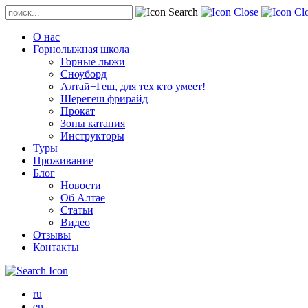
О нас
Горнолыжная школа
Горные лыжи
Сноуборд
Алтай+Геш, для тех кто умеет!
Шерегеш фрирайд
Прокат
Зоны катания
Инструкторы
Туры
Проживание
Блог
Новости
Об Алтае
Статьи
Видео
Отзывы
Контакты
ru
en